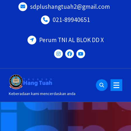
Lewati
sdplushangtuah2@gmail.com
ke
konten
021-89940651
Perum TNI AL BLOK DD X
Keberadaan kami mencerdaskan anda