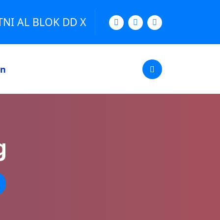
TNI AL BLOK DD X
an
g