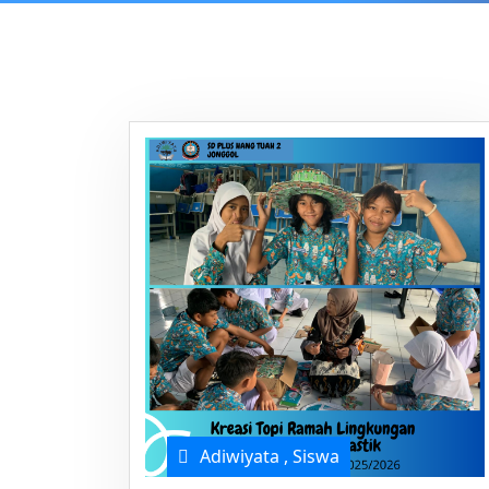
Adiwiyata
,
Siswa