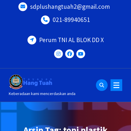
Lewati
sdplushangtuah2@gmail.com
ke
konten
021-89940651
Perum TNI AL BLOK DD X
Keberadaan kami mencerdaskan anda
Arsip Tag: topi plastik