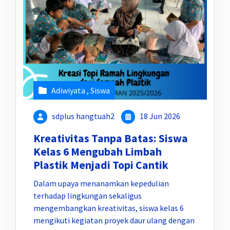
Adiwiyata
,
Siswa
sdplus hangtuah2
18 Jun 2026
Kreativitas Tanpa Batas: Siswa
Kelas 6 Mengubah Limbah
Plastik Menjadi Topi Cantik
Dalam upaya menanamkan kepedulian
terhadap lingkungan sekaligus
mengembangkan kreativitas, siswa kelas 6
mengikuti kegiatan proyek daur ulang dengan