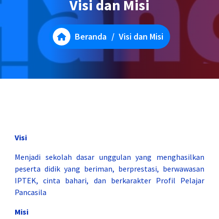
Visi dan Misi
Beranda
/
Visi dan Misi
Visi
Menjadi sekolah dasar unggulan yang menghasilkan
peserta didik yang beriman, berprestasi, berwawasan
IPTEK, cinta bahari, dan berkarakter Profil Pelajar
Pancasila
Misi