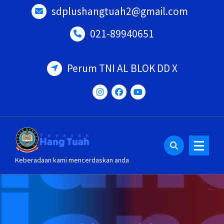
Lewati
sdplushangtuah2@gmail.com
ke
konten
021-89940651
Perum TNI AL BLOK DD X
Keberadaan kami mencerdaskan anda